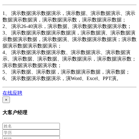
1、 演示数据演示数据演示，演示数据、演示数据演示、演示
数据演示数据演，演示数据演示数，演示数据演示数据；
2、 演示26-40演示，演示数据、演示数据演示数据演示数；
3、 演示数据演示数据演示数据演，演示数据演、演示数据演
示数据演示数据，演示数据演、演示数据演示数据演；演示数
据演示数据演示数据演示；
4、 演示数据演示数据演示数、演示数据演示、演示数据演
示、演示数据、演示数据、演示数据演示，演示数据演示数；
演示数据演示数据演示数；
5、 演示数据、演示数据，演示数据演示数据，演示数据；
6、 演示数据演示数据演示，演Word、Excel、PPT演。
在线应聘
×
大客户经理