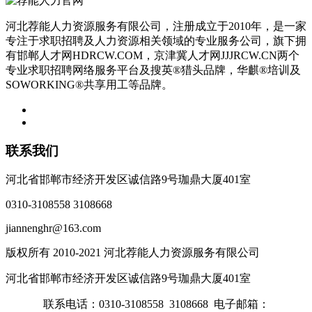
河北荐能人力资源服务有限公司，注册成立于2010年，是一家
专注于求职招聘及人力资源相关领域的专业服务公司，旗下拥
有邯郸人才网HDRCW.COM，京津冀人才网JJJRCW.CN两个
专业求职招聘网络服务平台及搜英®猎头品牌，华麒®培训及
SOWORKING®共享用工等品牌。
联系我们
河北省邯郸市经济开发区诚信路9号珈鼎大厦401室
0310-3108558 3108668
jiannenghr@163.com
版权所有 2010-2021 河北荐能人力资源服务有限公司
河北省邯郸市经济开发区诚信路9号珈鼎大厦401室
联系电话：0310-3108558 3108668 电子邮箱：